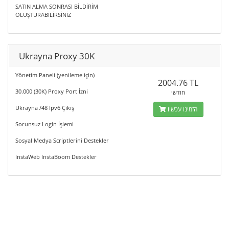
SATIN ALMA SONRASI BİLDİRİM
OLUŞTURABİLİRSİNİZ
Ukrayna Proxy 30K
Yönetim Paneli (yenileme için)
2004.76 TL
30.000 (30K) Proxy Port İzni
חודשי
Ukrayna /48 Ipv6 Çıkış
הזמינו עכשיו
Sorunsuz Login İşlemi
Sosyal Medya Scriptlerini Destekler
InstaWeb InstaBoom Destekler