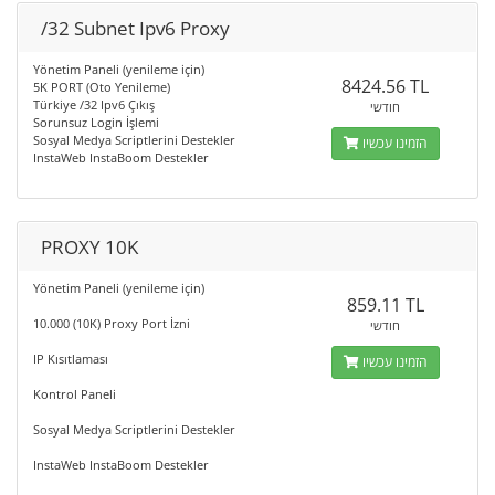
/32 Subnet Ipv6 Proxy
Yönetim Paneli (yenileme için)
8424.56 TL
5K PORT (Oto Yenileme)
Türkiye /32 Ipv6 Çıkış
חודשי
Sorunsuz Login İşlemi
Sosyal Medya Scriptlerini Destekler
הזמינו עכשיו
InstaWeb InstaBoom Destekler
PROXY 10K
Yönetim Paneli (yenileme için)
859.11 TL
10.000 (10K) Proxy Port İzni
חודשי
IP Kısıtlaması
הזמינו עכשיו
Kontrol Paneli
Sosyal Medya Scriptlerini Destekler
InstaWeb InstaBoom Destekler