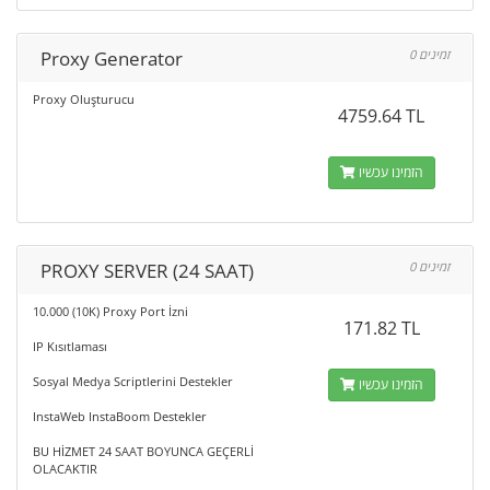
Proxy Generator
0 זמינים
Proxy Oluşturucu
4759.64 TL
הזמינו עכשיו
PROXY SERVER (24 SAAT)
0 זמינים
10.000 (10K) Proxy Port İzni
171.82 TL
IP Kısıtlaması
Sosyal Medya Scriptlerini Destekler
הזמינו עכשיו
InstaWeb InstaBoom Destekler
BU HİZMET 24 SAAT BOYUNCA GEÇERLİ
OLACAKTIR