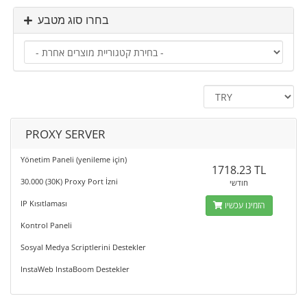
בחרו סוג מטבע
PROXY SERVER
Yönetim Paneli (yenileme için)
1718.23 TL
30.000 (30K) Proxy Port İzni
חודשי
IP Kısıtlaması
הזמינו עכשיו
Kontrol Paneli
Sosyal Medya Scriptlerini Destekler
InstaWeb InstaBoom Destekler