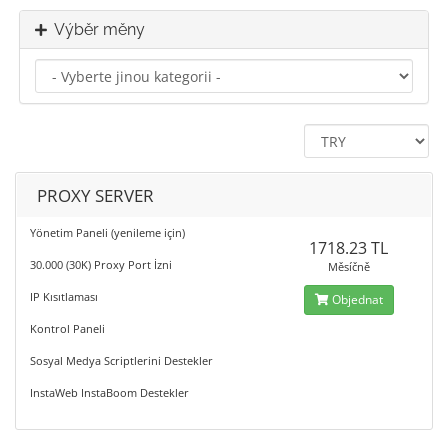
Výběr měny
PROXY SERVER
Yönetim Paneli (yenileme için)
1718.23 TL
30.000 (30K) Proxy Port İzni
Měsíčně
IP Kısıtlaması
Objednat
Kontrol Paneli
Sosyal Medya Scriptlerini Destekler
InstaWeb InstaBoom Destekler