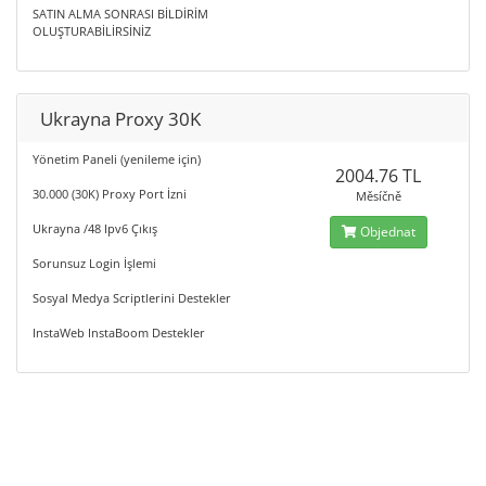
SATIN ALMA SONRASI BİLDİRİM
OLUŞTURABİLİRSİNİZ
Ukrayna Proxy 30K
Yönetim Paneli (yenileme için)
2004.76 TL
30.000 (30K) Proxy Port İzni
Měsíčně
Ukrayna /48 Ipv6 Çıkış
Objednat
Sorunsuz Login İşlemi
Sosyal Medya Scriptlerini Destekler
InstaWeb InstaBoom Destekler