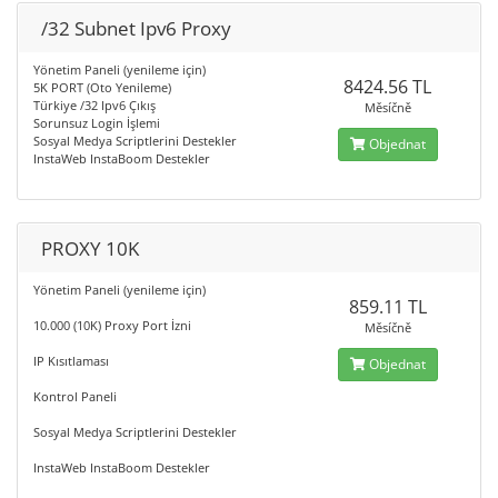
/32 Subnet Ipv6 Proxy
Yönetim Paneli (yenileme için)
8424.56 TL
5K PORT (Oto Yenileme)
Türkiye /32 Ipv6 Çıkış
Měsíčně
Sorunsuz Login İşlemi
Sosyal Medya Scriptlerini Destekler
Objednat
InstaWeb InstaBoom Destekler
PROXY 10K
Yönetim Paneli (yenileme için)
859.11 TL
10.000 (10K) Proxy Port İzni
Měsíčně
IP Kısıtlaması
Objednat
Kontrol Paneli
Sosyal Medya Scriptlerini Destekler
InstaWeb InstaBoom Destekler