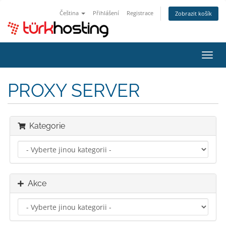
Čeština
Přihlášení
Registrace
Zobrazit košík
Přep
navig
PROXY SERVER
Kategorie
Akce