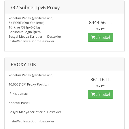
/32 Subnet Ipv6 Proxy
Yönetim Paneli (yenileme için)
8444.66 TL
5K PORT (Oto Yenileme)
Türkiye /32 Ipv6 Çıkış
شهري
Sorunsuz Login İşlemi
Sosyal Medya Scriptlerini Destekler
أطلبه الآن
InstaWeb InstaBoom Destekler
PROXY 10K
Yönetim Paneli (yenileme için)
861.16 TL
10.000 (10K) Proxy Port İzni
شهري
IP Kısıtlaması
أطلبه الآن
Kontrol Paneli
Sosyal Medya Scriptlerini Destekler
InstaWeb InstaBoom Destekler