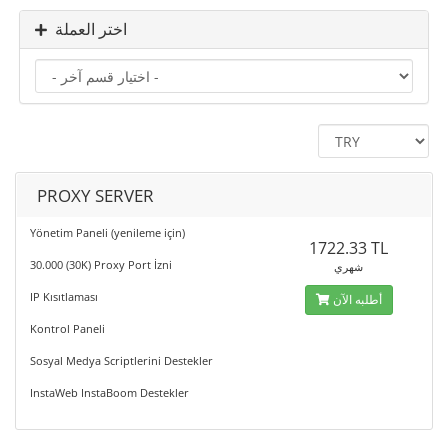
اختر العملة
PROXY SERVER
Yönetim Paneli (yenileme için)
1722.33 TL
30.000 (30K) Proxy Port İzni
شهري
IP Kısıtlaması
أطلبه الآن
Kontrol Paneli
Sosyal Medya Scriptlerini Destekler
InstaWeb InstaBoom Destekler