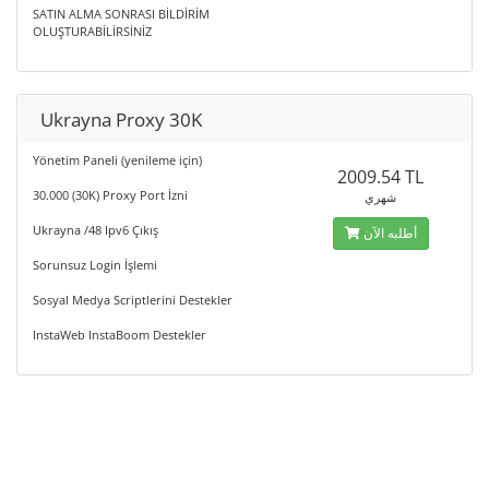
SATIN ALMA SONRASI BİLDİRİM
OLUŞTURABİLİRSİNİZ
Ukrayna Proxy 30K
Yönetim Paneli (yenileme için)
2009.54 TL
30.000 (30K) Proxy Port İzni
شهري
Ukrayna /48 Ipv6 Çıkış
أطلبه الآن
Sorunsuz Login İşlemi
Sosyal Medya Scriptlerini Destekler
InstaWeb InstaBoom Destekler