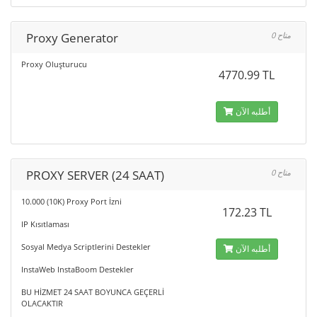
Proxy Generator
0 متاح
Proxy Oluşturucu
4770.99 TL
أطلبه الآن
PROXY SERVER (24 SAAT)
0 متاح
10.000 (10K) Proxy Port İzni
172.23 TL
IP Kısıtlaması
Sosyal Medya Scriptlerini Destekler
أطلبه الآن
InstaWeb InstaBoom Destekler
BU HİZMET 24 SAAT BOYUNCA GEÇERLİ
OLACAKTIR