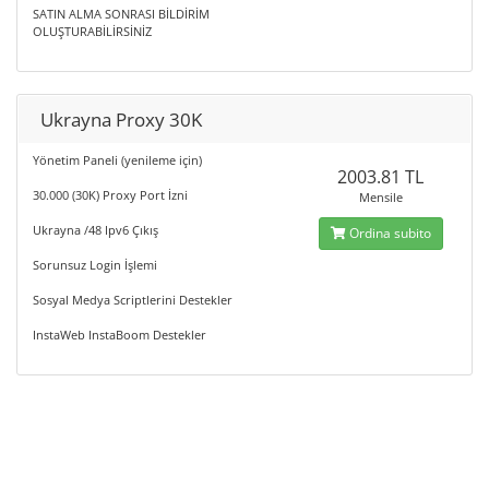
SATIN ALMA SONRASI BİLDİRİM
OLUŞTURABİLİRSİNİZ
Ukrayna Proxy 30K
Yönetim Paneli (yenileme için)
2003.81 TL
30.000 (30K) Proxy Port İzni
Mensile
Ukrayna /48 Ipv6 Çıkış
Ordina subito
Sorunsuz Login İşlemi
Sosyal Medya Scriptlerini Destekler
InstaWeb InstaBoom Destekler