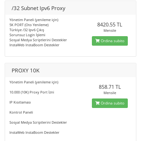
/32 Subnet Ipv6 Proxy
Yönetim Paneli (yenileme için)
8420.55 TL
5K PORT (Oto Yenileme)
Türkiye /32 Ipv6 Çıkış
Mensile
Sorunsuz Login İşlemi
Sosyal Medya Scriptlerini Destekler
Ordina subito
InstaWeb InstaBoom Destekler
PROXY 10K
Yönetim Paneli (yenileme için)
858.71 TL
10.000 (10K) Proxy Port İzni
Mensile
IP Kısıtlaması
Ordina subito
Kontrol Paneli
Sosyal Medya Scriptlerini Destekler
InstaWeb InstaBoom Destekler