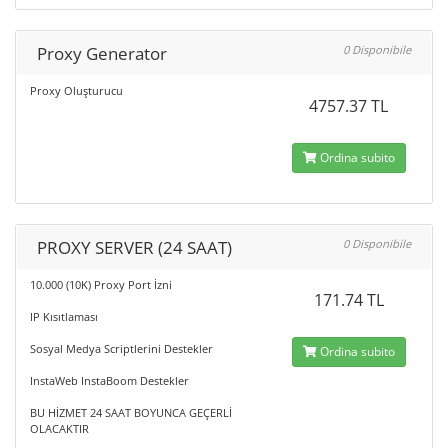
Proxy Generator
0 Disponibile
Proxy Oluşturucu
4757.37 TL
Ordina subito
PROXY SERVER (24 SAAT)
0 Disponibile
10.000 (10K) Proxy Port İzni
171.74 TL
IP Kısıtlaması
Sosyal Medya Scriptlerini Destekler
Ordina subito
InstaWeb InstaBoom Destekler
BU HİZMET 24 SAAT BOYUNCA GEÇERLİ
OLACAKTIR