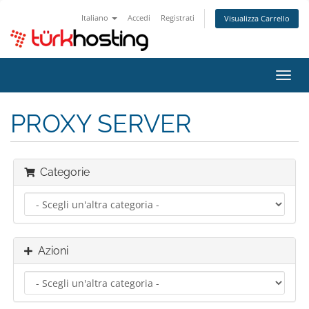
Italiano
Accedi
Registrati
Visualizza Carrello
Attiv
Navi
PROXY SERVER
Categorie
Azioni