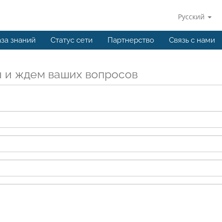
Русский
за знаний
Статус сети
Партнерство
Связь с нами
 и ждем ваших вопросов