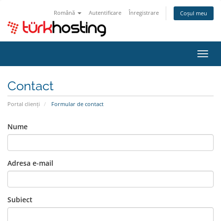
Română
Autentificare
Înregistrare
Coșul meu
Navi
Toggl
Contact
Portal clienți
Formular de contact
Nume
Adresa e-mail
Subiect