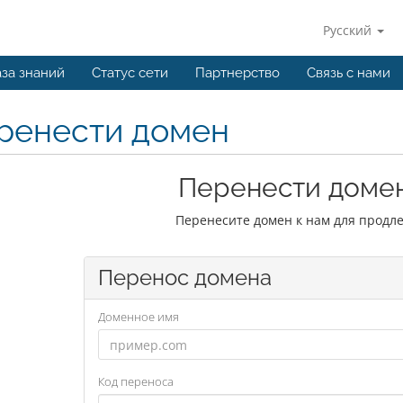
Русский
за знаний
Статус сети
Партнерство
Связь с нами
ренести домен
Перенести домен
Перенесите домен к нам для продле
Перенос домена
Доменное имя
Код переноса